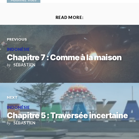
READ MORE:
PREVIOUS
INDONÉSIE
Chapitre 7 : Comme à la maison
SÉBASTIEN
by
NEXT
INDONÉSIE
Chapitre 5 : Traversée incertaine
SÉBASTIEN
by