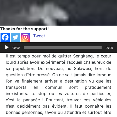
Thanks for the support !
Tweet
Lecteur
00:00
00:00
audio
Il est temps pour moi de quitter Sengkang, le cœur
lourd après avoir expérimenté l’accueil chaleureux de
sa population. De nouveau, au Sulawesi, hors de
question d’être pressé. On ne sait jamais dire lorsque
l’on va finalement arriver à destination vu que les
transports en commun sont pratiquement
inexistants. Le stop ou les voitures de particulier,
c’est la panacée ! Pourtant, trouver ces véhicules
n’est décidément pas évident. Il faut connaître les
bonnes personnes, savoir où attendre et surtout être