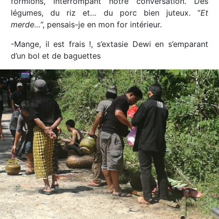
formions, interrompant notre conversation. Des
légumes, du riz et… du porc bien juteux. “
Et
merde…
”, pensais-je en mon for intérieur.
-Mange, il est frais !, s’extasie Dewi en s’emparant
d’un bol et de baguettes