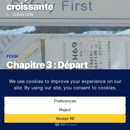
croissante
SÉBASTIEN
by
PÉKIN
Chapitre 3 : Départ
chahuté
SÉBASTIEN
by