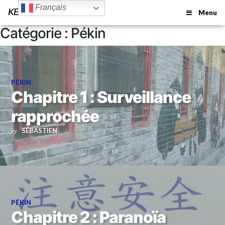
Français
KEEP YOUR WINGS
Menu
Catégorie :
Pékin
PÉKIN
Chapitre 1 : Surveillance
rapprochée
SÉBASTIEN
by
PÉKIN
Chapitre 2 : Paranoïa