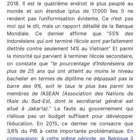
2018. Il est le quatrième endroit le plus peuplé au
monde et son étendue (plus de 17.000 îles !) ne
rendent pas l’uniformisation évidente. Ce n’est pas
moi qui le dit, mais un rapport détaillé de la Banque
Mondiale. Ce dernier affirme que “
55% des
Indonésiens qui ont terminé l’école sont parfaitement
illettrés contre seulement 14% au Vietnam
” Et parmi
la minorité qui parvient à terminer l’école secondaire,
on constate que “
le pourcentage d’Indonésiens de
plus de 25 ans qui ont atteint au moins le niveau
bachelier en termes de diplôme ne dépassait pas la
barre des 9%, soit le taux le plus bas parmi les
membres de l’ASEAN
(Association des Nations de
l’Asie du Sud-Est, dont le secrétariat général est
situé à Jakarta).
” La faute au gouvernement qui
n’alloue pas un budget suffisant pour développer
l’éducation. En 2015, ce dernier ne consacre que
3,6% du PIB à cette importante problématique.
En
comparaison, à cette même période, en Belgique il