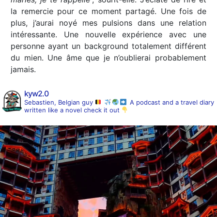
la remercie pour ce moment partagé. Une fois de
plus, j’aurai noyé mes pulsions dans une relation
intéressante. Une nouvelle expérience avec une
personne ayant un background totalement différent
du mien. Une âme que je n’oublierai probablement
jamais.
kyw2.0
Sebastien, Belgian guy
A podcast and a travel diary
written like a novel
check it out