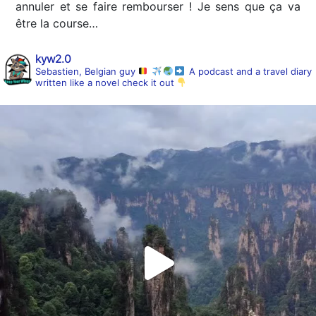
annuler et se faire rembourser ! Je sens que ça va
être la course…
kyw2.0
Sebastien, Belgian guy
A podcast and a travel diary
written like a novel
check it out