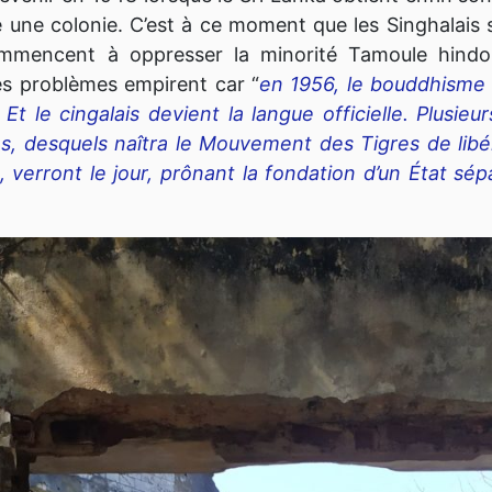
é une colonie. C’est à ce moment que les Singhalais s
ommencent à oppresser la minorité Tamoule hindo
es problèmes empirent car “
en 1956, le bouddhism
t. Et le cingalais devient la langue officielle. Plusi
s, desquels naîtra le Mouvement des Tigres de libér
 verront le jour, prônant la fondation d’un État sé