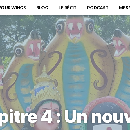
YOUR WINGS
BLOG
LE RÉCIT
PODCAST
MES
itre 4 : Un no