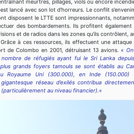
entraînant meurtres, pillages, viols ou encore incend
e est lancé avec son lot d’horreurs. Le conflit s’enven
nt disposent le LTTE sont impressionnants, notamm
ectuer des bombardements. Ils profitent également
isions et de radios dans les zones qu’ils contrôlent, au
Grâce à ces ressources, ils effectuent une attaqu
ort de Colombo en 2001, détruisant 13 avions.
«
On
le nombre de réfugiés ayant fui le Sri Lanka depui
plus grands foyers tamouls se sont établis au C
au Royaume Uni (300.000), en Inde (150.000)
 gigantesque réseau d’exilés contribua directement
 (particulièrement au niveau financier).
«