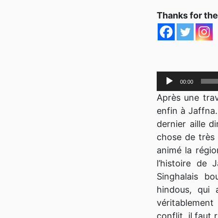
Thanks for the
Lecteur
00:00
audio
Après une trav
enfin à Jaffna
dernier aille d
chose de très
animé la régio
l’histoire de
Singhalais bo
hindous, qui 
véritablemen
conflit, il fau