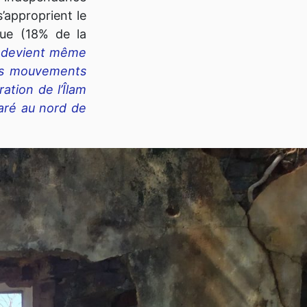
’approprient le
ue (18% de la
e devient même
eurs mouvements
ation de l’Îlam
paré au nord de