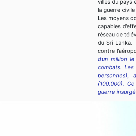
villes du pays 
la guerre civil
Les moyens do
capables d’eff
réseau de télév
du Sri Lanka. 
contre l’aérop
d’un million 
combats. Les 
personnes), 
(100.000). Ce
guerre insurgé