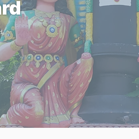
ard
d