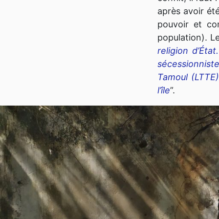
après avoir ét
pouvoir et c
population). L
religion d’Éta
sécessionniste
Tamoul (LTTE),
l’île
”.