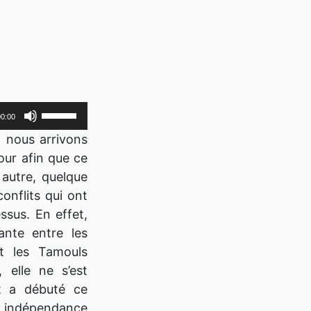
Utilisez
00:00
les
, nous arrivons
flèches
our afin que ce
haut/bas
t autre, quelque
pour
nflits qui ont
augmenter
ssus. En effet,
ou
ante entre les
diminuer
et les Tamouls
le
 elle ne s’est
volume.
t a débuté ce
son indépendance