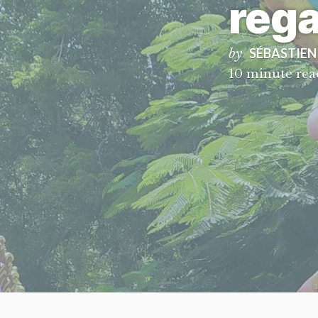
reg
SÉBASTIEN
by
10 minute rea