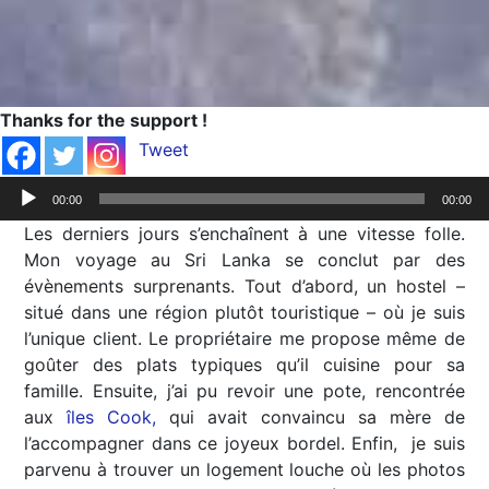
Thanks for the support !
Tweet
Lecteur
00:00
00:00
audio
Les derniers jours s’enchaînent à une vitesse folle.
Mon voyage au Sri Lanka se conclut par des
évènements surprenants. Tout d’abord, un hostel –
situé dans une région plutôt touristique – où je suis
l’unique client. Le propriétaire me propose même de
goûter des plats typiques qu’il cuisine pour sa
famille. Ensuite, j’ai pu revoir une pote, rencontrée
aux
îles Cook,
qui avait convaincu sa mère de
l’accompagner dans ce joyeux bordel. Enfin, je suis
parvenu à trouver un logement louche où les photos